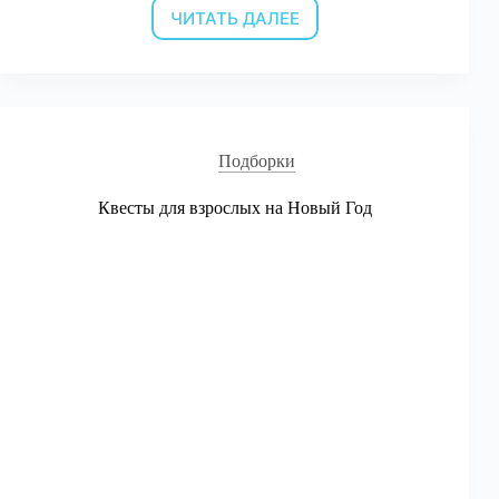
ЧИТАТЬ ДАЛЕЕ
Квесты
на
Новый
Год
для
детей
Подборки
Квесты для взрослых на Новый Год