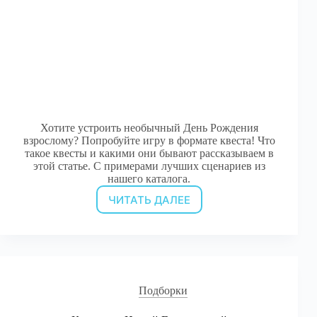
Хотите устроить необычный День Рождения
взрослому? Попробуйте игру в формате квеста! Что
такое квесты и какими они бывают рассказываем в
этой статье. С примерами лучших сценариев из
нашего каталога.
ЧИТАТЬ ДАЛЕЕ
Сценарии
квестов
для
взрослого
Дня
рождения
Подборки