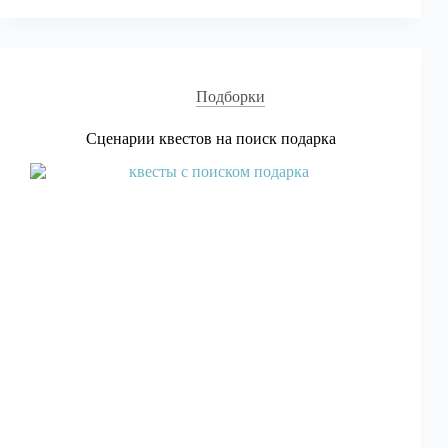
для
детей
на
День
Рождения
Подборки
Сценарии квестов на поиск подарка