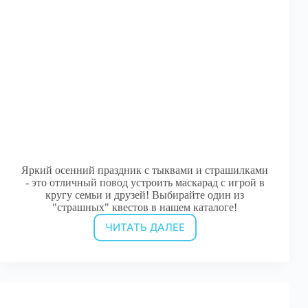
Яркий осенний праздник с тыквами и страшилками
- это отличный повод устроить маскарад с игрой в
кругу семьи и друзей! Выбирайте один из
"страшных" квестов в нашем каталоге!
ЧИТАТЬ ДАЛЕЕ
Сценарии
квестов
на
Хэллоуин