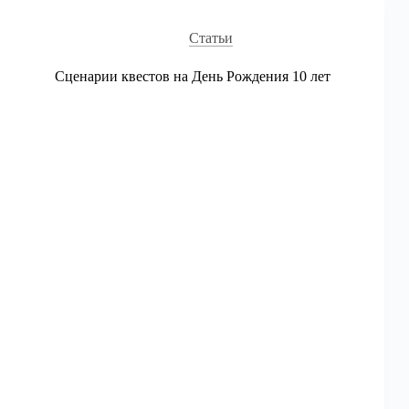
—
Распечатай
Статьи
и
играй!
Сценарии квестов на День Рождения 10 лет