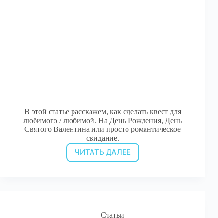
В этой статье расскажем, как сделать квест для
любимого / любимой. На День Рождения, День
Святого Валентина или просто романтическое
свидание.
ЧИТАТЬ ДАЛЕЕ
Романтический
квест
дома:
идеи
для
любимого
человека
Статьи