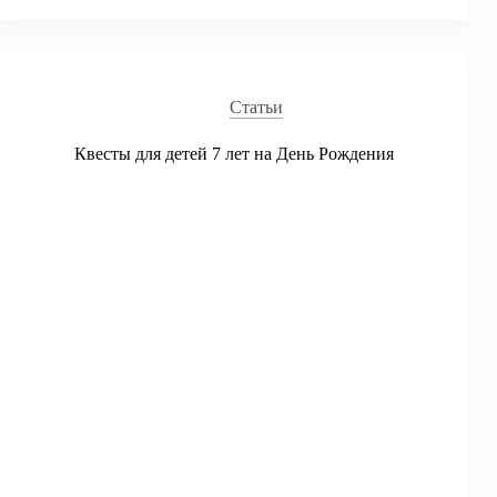
День
Рождения
мальчику
7-
11
Статьи
лет
Квесты для детей 7 лет на День Рождения