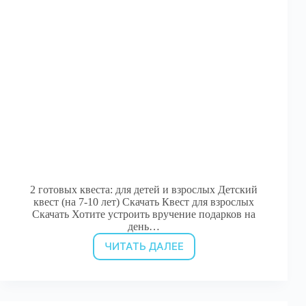
2 готовых квеста: для детей и взрослых Детский
квест (на 7-10 лет) Скачать Квест для взрослых
Скачать Хотите устроить вручение подарков на
день…
ЧИТАТЬ ДАЛЕЕ
Бесплатные
квесты
на
День
Рождения