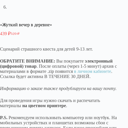
«Жуткий вечер в деревне»
439
₽
520
₽
Первоначальная
Текущая
цена
цена:
составляла
439 ₽.
Сценарий страшного квеста для детей 9-13 лет.
520 ₽.
ОБРАТИТЕ ВНИМАНИЕ:
Вы покупаете
электронный
(цифровой) товар
. После оплаты (через 1-5 минут) архив с
материалами в формате .zip появится
в личном кабинете
.
Ссылка будет активна В ТЕЧЕНИЕ 30 ДНЕЙ.
Информацию о заказе также продублируем на вашу почту.
Для проведения игры нужно скачать и распечатать
материалы
на цветном принтере
.
P.S.
Рекомендуем использовать компьютер или ноутбук. На
мобильных устройствах и планшетах возможны сбои с
превышением лимита загрузок. Если такое произойдет или