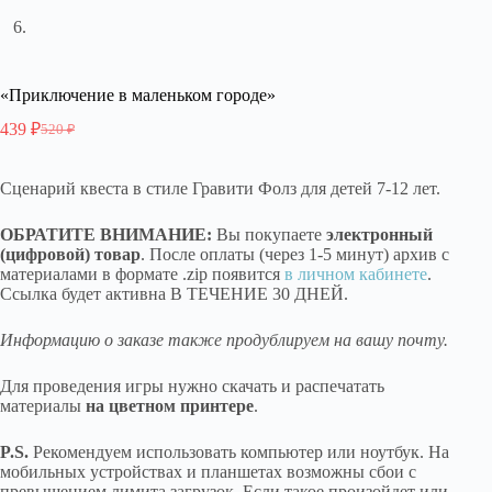
«Приключение в маленьком городе»
439
₽
520
₽
Первоначальная
Текущая
цена
цена:
составляла
439 ₽.
Сценарий квеста в стиле Гравити Фолз для детей 7-12 лет.
520 ₽.
ОБРАТИТЕ ВНИМАНИЕ:
Вы покупаете
электронный
(цифровой) товар
. После оплаты (через 1-5 минут) архив с
материалами в формате .zip появится
в личном кабинете
.
Ссылка будет активна В ТЕЧЕНИЕ 30 ДНЕЙ.
Информацию о заказе также продублируем на вашу почту.
Для проведения игры нужно скачать и распечатать
материалы
на цветном принтере
.
P.S.
Рекомендуем использовать компьютер или ноутбук. На
мобильных устройствах и планшетах возможны сбои с
превышением лимита загрузок. Если такое произойдет или