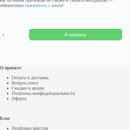
вы по иным причинам не сможете скачать материалы —
обязательно
свяжитесь с нами
!
Количество
В корзину
товара
"Побег
из
логова
маньяка"
О проекте
Оплата и доставка
Вопрос-ответ
Скидки и акции
Политика конфиденциальности
Оферта
Блог
Подборки квестов