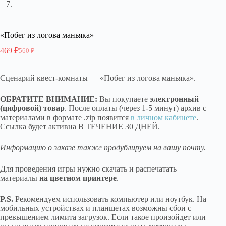
«Побег из логова маньяка»
469
₽
560
₽
Первоначальная
Текущая
цена
цена:
составляла
469 ₽.
Сценарий квест-комнаты — «Побег из логова маньяка».
560 ₽.
ОБРАТИТЕ ВНИМАНИЕ:
Вы покупаете
электронный
(цифровой) товар
. После оплаты (через 1-5 минут) архив с
материалами в формате .zip появится
в личном кабинете
.
Ссылка будет активна В ТЕЧЕНИЕ 30 ДНЕЙ.
Информацию о заказе также продублируем на вашу почту.
Для проведения игры нужно скачать и распечатать
материалы
на цветном принтере
.
P.S.
Рекомендуем использовать компьютер или ноутбук. На
мобильных устройствах и планшетах возможны сбои с
превышением лимита загрузок. Если такое произойдет или