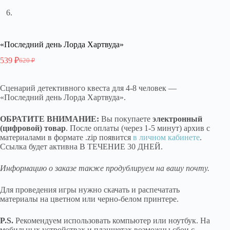
«Последний день Лорда Хартвуда»
539
₽
620
₽
Первоначальная
Текущая
цена
цена:
составляла
539 ₽.
Сценарий детективного квеста для 4-8 человек —
620 ₽.
«Последний день Лорда Хартвуда».
ОБРАТИТЕ ВНИМАНИЕ:
Вы покупаете
электронный
(цифровой) товар
. После оплаты (через 1-5 минут) архив с
материалами в формате .zip появится
в личном кабинете
.
Ссылка будет активна В ТЕЧЕНИЕ 30 ДНЕЙ.
Информацию о заказе также продублируем на вашу почту.
Для проведения игры нужно скачать и распечатать
материалы на цветном или черно-белом принтере.
P.S.
Рекомендуем использовать компьютер или ноутбук. На
мобильных устройствах и планшетах возможны сбои с