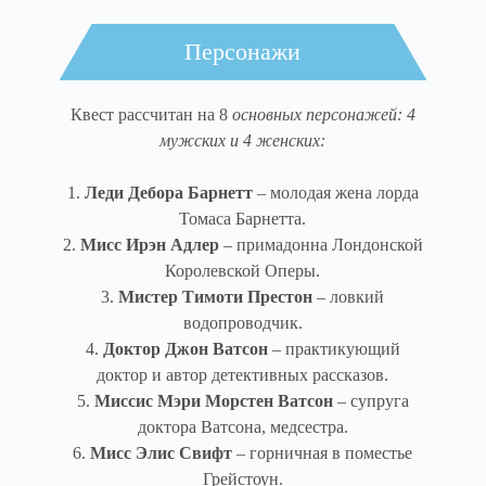
Персонажи
Квест рассчитан на 8
основных персонажей: 4
мужских и 4 женских:
1.
Леди Дебора Барнетт
– молодая жена лорда
Томаса Барнетта.
2.
Мисс Ирэн Адлер
– примадонна Лондонской
Королевской Оперы.
3.
Мистер Тимоти Престон
– ловкий
водопроводчик.
4.
Доктор Джон Ватсон
– практикующий
доктор и автор детективных рассказов.
5.
Миссис Мэри Морстен Ватсон
– супруга
доктора Ватсона, медсестра.
6.
Мисс Элис Свифт
– горничная в поместье
Грейстоун.