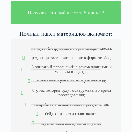
Получите готовый квест за 5 минут!*
Полный пакет материалов включает:
полную Инструкцию по организации квеста;
редактируемое приглашение в формате .doc;
8 описаний персонажей с рекомендациями к
манерам и одежде;
8 буклетов с репликами и действиями;
8 улик, которые будут обнаружены во время
расследования;
подробное описание места преступления;
бейджи и листы голосования;
сертификаты для лучших игроков;