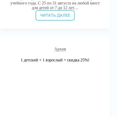
учебного года. С 25 по 31 августа на любой квест
для детей от 7 до 12 лет…
ЧИТАТЬ ДАЛЕЕ
-15%
на
квесты
для
детей
[от
7
Архив
до
12
1 детский + 1 взрослый = скидка 25%!
лет]