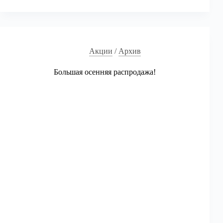
покупай
2
квеста
со
скидкой!
Акции
/
Архив
Большая осенняя распродажа!