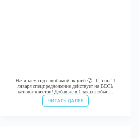
Начинаем год с любимой акцией 🙂 С 5 по 11
января спецпредложение действует на ВЕСЬ
каталог квестов! Добавьте в 1 заказ любые…
ЧИТАТЬ ДАЛЕЕ
Набор
квестов
=
скидка
20%!