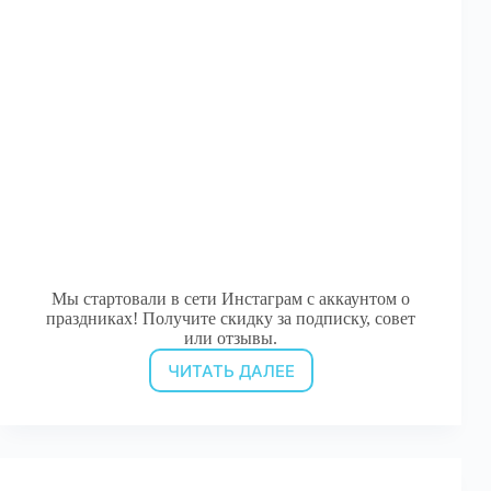
Мы стартовали в сети Инстаграм с аккаунтом о
праздниках! Получите скидку за подписку, совет
или отзывы.
ЧИТАТЬ ДАЛЕЕ
Получи
скидку
за
активность
в
Инстаграм